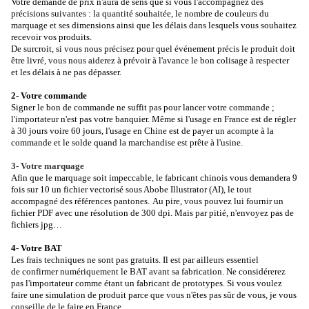
Votre demande de prix n'aura de sens que si vous l'accompagnez des
précisions suivantes : la quantité souhaitée, le nombre de couleurs du
marquage et ses dimensions ainsi que les délais dans lesquels vous souhaitez
recevoir vos produits.
De surcroit, si vous nous précisez pour quel événement précis le produit doit
être livré, vous nous aiderez à prévoir à l'avance le bon colisage à respecter
et les délais à ne pas dépasser.
2- Votre commande
Signer le bon de commande ne suffit pas pour lancer votre commande ;
l'importateur n'est pas votre banquier. Même si l'usage en France est de régler
à 30 jours voire 60 jours, l'usage en Chine est de payer un acompte à la
commande et le solde quand la marchandise est prête à l'usine.
3- Votre marquage
Afin que le marquage soit impeccable, le fabricant chinois vous demandera 9
fois sur 10 un fichier vectorisé sous Abobe Illustrator (AI), le tout
accompagné des références pantones.
Au pire, vous pouvez lui fournir un
fichier PDF avec une résolution de 300 dpi. Mais par pitié, n'envoyez pas de
fichiers jpg…
4- Votre BAT
Les frais techniques ne sont pas gratuits. Il est par ailleurs essentiel
de confirmer numériquement le BAT avant sa fabrication. Ne considérerez
pas l'importateur comme étant un fabricant de prototypes. Si vous voulez
faire une simulation de produit parce que vous n'êtes pas sûr de vous, je vous
conseille de le faire en France.