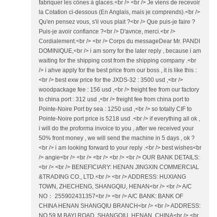
fabriquer les cônes à glaces.<br /> <br /> Je viens de recevoir
la Cotation ci-dessous (En Anglais, mais je comprends).<br />
Qu'en pensez vous, s'il vous plait ?<br /> Que puis-je faire ?
Puis-je avoir confiance ?<br /> D'avnce, merci.<br />
Cordialement.<br /> <br /> Corps du messageDear Mr. PANDI
DOMINIQUE,<br /> i am sorry for the later reply , because i am
waiting for the shipping cost from the shipping company .<br
/> i ahve apply for the best price from our boss , it is like this :
<br /> best exw price for the JXDS-32 : 3500 usd ,<br />
woodpackage fee : 156 usd ,<br /> freight fee from our factory
to china port : 312 usd ,<br /> freight fee from china port to
Pointe-Noire Port by sea : 1250 usd ,<br /> so totally CIF to
Pointe-Noire port price is 5218 usd .<br /> if everything all ok ,
i will do the proforma invoice to you , after we received your
50% front money , we will send the machine in 5 days , ok ?
<br /> i am looking forward to your reply .<br /> best wishes<br
/> angie<br /> <br /> <br /> <br /> <br /> OUR BANK DETAILS:
<br /> <br /> BENEFICIARY: HENAN JINGXIN COMMERCIAL
&TRADING CO., LTD.<br /> <br /> ADDRESS: HUXIANG
TOWN, ZHECHENG, SHANGQIU, HENAN<br /> <br /> A/C
NO： 255902431357<br /> <br /> A/C BANK: BANK OF
CHINA HENAN SHANGQIU BRANCH<br /> <br /> ADDRESS:
NO.59 M.BAYI ROAD, SHANGQIU, HENAN, CHINA<br /> <br