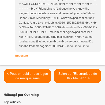
/> SWIFT CODE: BKCHCNBJ530<br /> <br /> <br /> <br /> - - -
- - - - - - -<br /> "Friendship isn't about who you know the
longest: but about who came and never left your side."<br />
Henan Jinxin Machinery CO.LTD www.shwpcd.com.cn<br />
Contact: Angie Li<br /> Mobile: 0086- 15238020786<br /> <br
/> Office Tel: 0086-371-87513089<br /> <br /> Fax: 0086-371-
65863109<br /> <br /> Email: michelle@shwpcd.com<br />
<br /> msn: rosehansong@hotmail.com<br /> <br /> yahoo:
rosehansong@yahoo.com<br /> <br /> skype: charcoal811
alibaba trademanager: cn200124419<br /> <br /> <br />
Répondre
< Peut-on publier des logos
Salon de l'Electronique de
de marque sans
HK - Mai 2011 >
autorisation ?
Hébergé par Overblog
Top articles